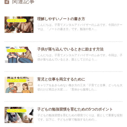
関連記事
理解しやすいノートの書き方
マーブルを救いたい
こんにちは。子育てメンタルアドバイザーのふみです。今回のテー
マは、「ノートの書き方」です。勉強や色々...
子供が落ち込んでいるときに励ます方法
マーブルを救いたい
こんにちは。子育てメンタルアドバイザーのふみです。今回は、子
供が落ち込んでいるとき、親としてどのよう...
育児と仕事を両立するために
マーブルを救いたい
キャリアをあきらめない働き方の工夫「子育てと仕事、どっちも大
切だけど両立が大変…」「育休から復帰した...
子どもの勉強習慣を育むための5つのポイント
マーブルを救いたい
子どもの勉強習慣を育むための環境づくりは、親として重要な役割
です。以下に、子どもが家で勉強するための...