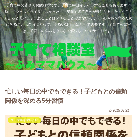
子育て中の皆さんお疲れ様です。子育て中はイライラすることもありますよ
ね。「今日もイライラしちゃった」「怒りすぎて自分が嫌になる」そんなこと
もあると思います。怒ることはダメなことではないんです。心や体を守るため
に怒ることは自分にとって、あるいは子供にとって必要です。子育て相談室
は、子育ての悩みをみんなで解決していくサイトです。
忙しい毎日の中でもできる！子どもとの信頼
関係を深める5分習慣
2025.07.22
マーブルを救いたい