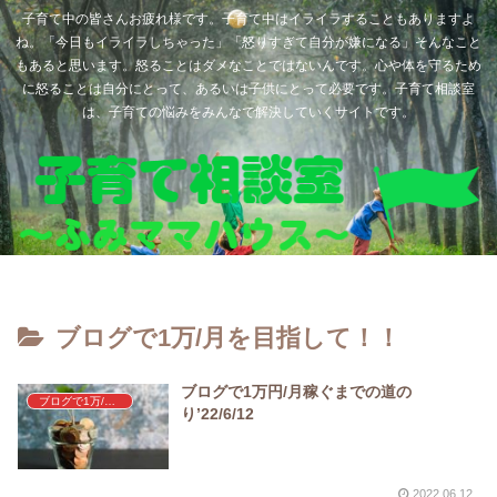
子育て中の皆さんお疲れ様です。子育て中はイライラすることもありますよ
ね。「今日もイライラしちゃった」「怒りすぎて自分が嫌になる」そんなこと
もあると思います。怒ることはダメなことではないんです。心や体を守るため
に怒ることは自分にとって、あるいは子供にとって必要です。子育て相談室
は、子育ての悩みをみんなで解決していくサイトです。
ブログで1万/月を目指して！！
ブログで1万円/月稼ぐまでの道の
ブログで1万/月を目指して！！
り’22/6/12
2022.06.12