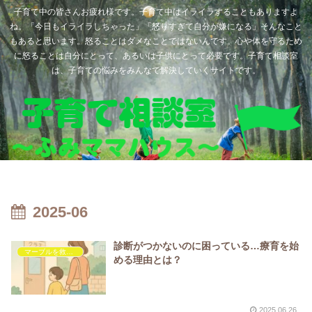
子育て中の皆さんお疲れ様です。子育て中はイライラすることもありますよ
ね。「今日もイライラしちゃった」「怒りすぎて自分が嫌になる」そんなこと
もあると思います。怒ることはダメなことではないんです。心や体を守るため
に怒ることは自分にとって、あるいは子供にとって必要です。子育て相談室
は、子育ての悩みをみんなで解決していくサイトです。
2025-06
診断がつかないのに困っている…療育を始
マーブルを救いたい
める理由とは？
2025.06.26