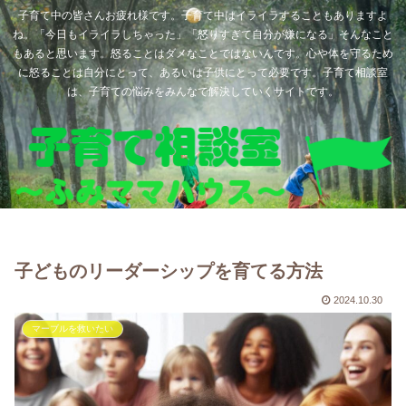
子育て中の皆さんお疲れ様です。子育て中はイライラすることもありますよ
ね。「今日もイライラしちゃった」「怒りすぎて自分が嫌になる」そんなこと
もあると思います。怒ることはダメなことではないんです。心や体を守るため
に怒ることは自分にとって、あるいは子供にとって必要です。子育て相談室
は、子育ての悩みをみんなで解決していくサイトです。
子どものリーダーシップを育てる方法
2024.10.30
マーブルを救いたい