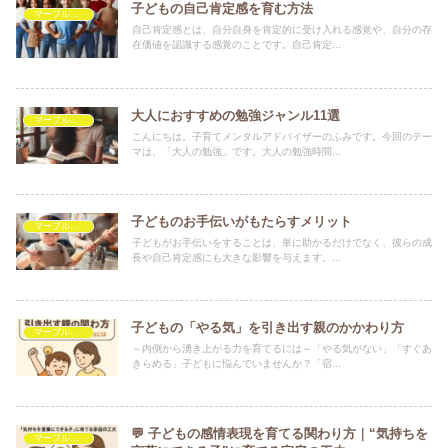
子どもの自己肯定感を育む方法
マーブルを救いたい
自己肯定感とは、自分自身を肯定的に受け入れる感覚や、自分の存
在価値を認識する感覚のことです。自己肯定...
大人におすすめの勉強ジャンル11選
マーブルを救いたい
こんにちは。子育てメンタルアドバイザーのふみです。今回のテー
マは、「大人の勉強」です。大人の勉強時間...
子どものお手伝いがもたらすメリット
マーブルを救いたい
子どもがお手伝いをすることは、単に助かるだけでなく、彼らの成
長や自己肯定感にも大きな影響を与えます。...
子どもの「やる気」を引き出す親のかかわり方
マーブルを救いたい
～内側から湧き上がる力を育てるには～「やる気がない」「すぐあ
きらめる」子どもに悩んでいませんか？「宿...
💬 子どもの感情表現を育てる関わり方｜“気持ちを
マーブルを救いたい