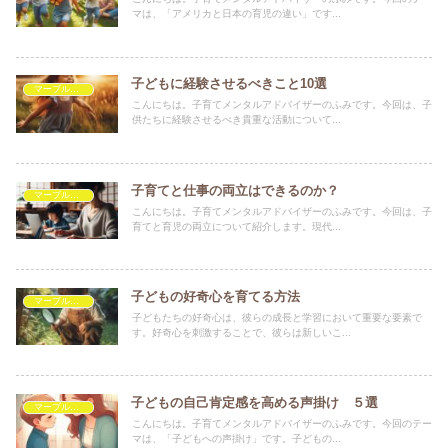
マは、「アメリカと日本の育児の違い」です...
子どもに経験させるべきこと10選
マーブルを救いたい
こんにちは。子育てメンタルアドバイザーのふみです。今回は、子
供たちに経験させるべき貴重な活動について...
子育てと仕事の両立はできるのか？
マーブルを救いたい
こんにちは。子育てメンタルアドバイザーのふみです。今回は、子
育てと育児の両立について紹介します。現代...
子どもの好奇心を育てる方法
マーブルを救いたい
子どもたちの好奇心は、彼らの成長と学習において重要な要素で
す。好奇心を刺激することで、彼らは新しいこ...
子どもの自己肯定感を高める声掛け ５選
マーブルを救いたい
こんにちは。子育てメンタルアドバイザーのふみです。今回のテー
マは、「子どもへの声掛け」です。子どもの...