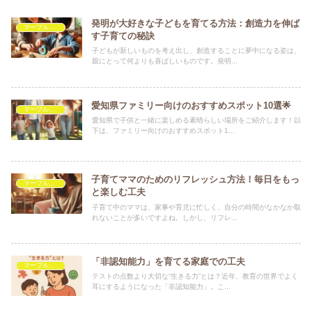
発明が大好きな子どもを育てる方法：創造力を伸ば
マーブルを救いたい
す子育ての秘訣
子どもが新しいものを考え出し、創造することに夢中になる姿は、
親にとって何よりも喜ばしいものです。発明...
愛知県ファミリー向けのおすすめスポット10選🌟
マーブルを救いたい
愛知県で子供と一緒に楽しめる素晴らしい場所をご紹介します！以
下は、ファミリー向けのおすすめスポット1...
子育てママのためのリフレッシュ方法！毎日をもっ
マーブルを救いたい
と楽しむ工夫
子育て中のママは、家事や育児に忙しく、自分の時間がなかなか取
れないことが多いですよね。しかし、リフレ...
「非認知能力」を育てる家庭での工夫
マーブルを救いたい
テストの点数より大切な“生きる力”とは？近年、教育の世界でよく
耳にするようになった「非認知能力」。こ...