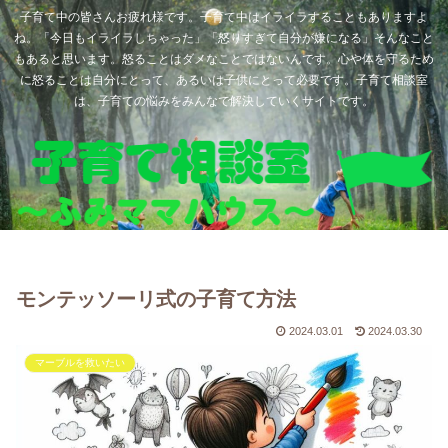
子育て中の皆さんお疲れ様です。子育て中はイライラすることもありますよ
ね。「今日もイライラしちゃった」「怒りすぎて自分が嫌になる」そんなこと
もあると思います。怒ることはダメなことではないんです。心や体を守るため
に怒ることは自分にとって、あるいは子供にとって必要です。子育て相談室
は、子育ての悩みをみんなで解決していくサイトです。
モンテッソーリ式の子育て方法
2024.03.01
2024.03.30
マーブルを救いたい