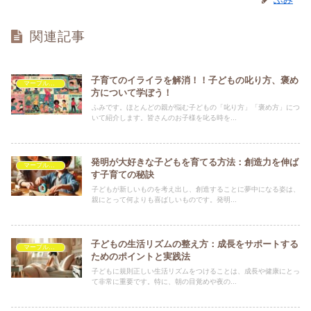
関連記事
子育てのイライラを解消！！子どもの叱り方、褒め
マーブルを救いたい
方について学ぼう！
ふみです。ほとんどの親が悩む子どもの「叱り方」「褒め方」につ
いて紹介します。皆さんのお子様を叱る時を...
発明が大好きな子どもを育てる方法：創造力を伸ば
マーブルを救いたい
す子育ての秘訣
子どもが新しいものを考え出し、創造することに夢中になる姿は、
親にとって何よりも喜ばしいものです。発明...
子どもの生活リズムの整え方：成長をサポートする
マーブルを救いたい
ためのポイントと実践法
子どもに規則正しい生活リズムをつけることは、成長や健康にとっ
て非常に重要です。特に、朝の目覚めや夜の...