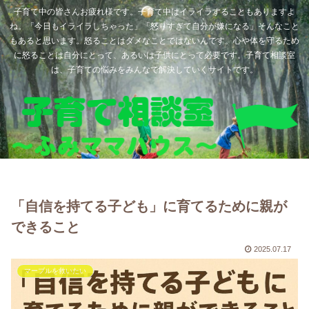
子育て中の皆さんお疲れ様です。子育て中はイライラすることもありますよ
ね。「今日もイライラしちゃった」「怒りすぎて自分が嫌になる」そんなこと
もあると思います。怒ることはダメなことではないんです。心や体を守るため
に怒ることは自分にとって、あるいは子供にとって必要です。子育て相談室
は、子育ての悩みをみんなで解決していくサイトです。
「自信を持てる子ども」に育てるために親が
できること
2025.07.17
マーブルを救いたい