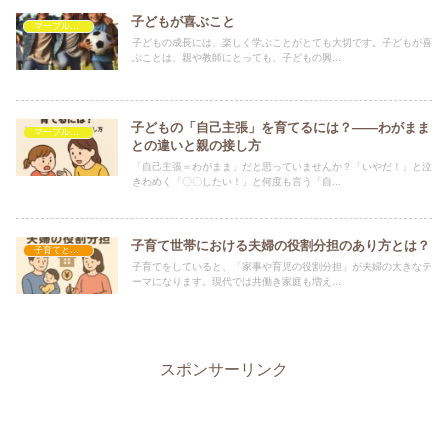
子どもが喜ぶこと
マーブルを救いたい
子どもの成長には、楽しく学ぶことがとても大切です。子どもが喜
ぶことは、親や教師にとっても、子どもの興...
子どもの「自己主張」を育てるには？――わがまま
マーブルを救いたい
との違いと親の接し方
「自己主張＝わがまま」だと思っていませんか？「いやだ！」と泣
きわめく「〇〇したい！」と何度も言う「自...
子育て世帯における夫婦の役割分担のあり方とは？
子育てと家庭生活
子育てをしていると、「家事や育児の役割分担」が夫婦の大きなテ
ーマになります。現代では共働き家庭も増え...
スポンサーリンク