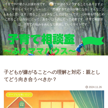
子育て中の皆さんお疲れ様です。子育て中はイライラすることもありますよ
ね。「今日もイライラしちゃった」「怒りすぎて自分が嫌になる」そんなこと
もあると思います。怒ることはダメなことではないんです。心や体を守るため
に怒ることは自分にとって、あるいは子供にとって必要です。子育て相談室
は、子育ての悩みをみんなで解決していくサイトです。
子どもが嫌がることへの理解と対応：親とし
てどう向き合うべきか？
2024.11.26
マーブルを救いたい