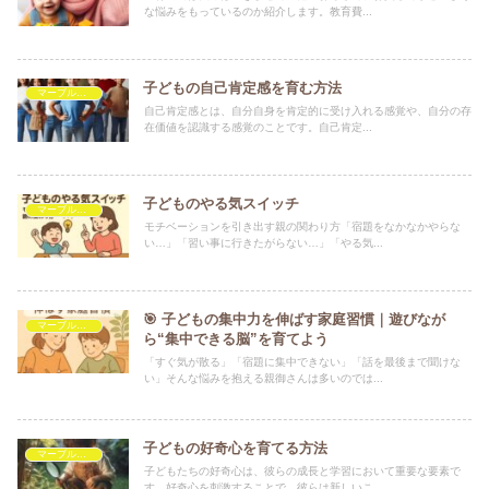
な悩みをもっているのか紹介します。教育費...
子どもの自己肯定感を育む方法
マーブルを救いたい
自己肯定感とは、自分自身を肯定的に受け入れる感覚や、自分の存
在価値を認識する感覚のことです。自己肯定...
子どものやる気スイッチ
マーブルを救いたい
モチベーションを引き出す親の関わり方「宿題をなかなかやらな
い…」「習い事に行きたがらない…」「やる気...
🎯 子どもの集中力を伸ばす家庭習慣｜遊びなが
マーブルを救いたい
ら“集中できる脳”を育てよう
「すぐ気が散る」「宿題に集中できない」「話を最後まで聞けな
い」そんな悩みを抱える親御さんは多いのでは...
子どもの好奇心を育てる方法
マーブルを救いたい
子どもたちの好奇心は、彼らの成長と学習において重要な要素で
す。好奇心を刺激することで、彼らは新しいこ...