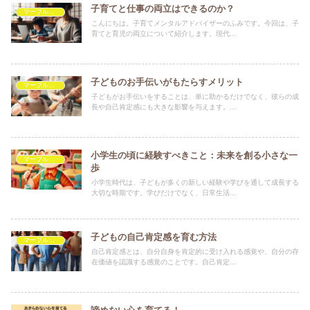
子育てと仕事の両立はできるのか？
マーブルを救いたい
こんにちは。子育てメンタルアドバイザーのふみです。今回は、子
育てと育児の両立について紹介します。現代...
子どものお手伝いがもたらすメリット
マーブルを救いたい
子どもがお手伝いをすることは、単に助かるだけでなく、彼らの成
長や自己肯定感にも大きな影響を与えます。...
小学生の頃に経験すべきこと：未来を創る小さな一
マーブルを救いたい
歩
小学生時代は、子どもが多くの新しい経験や学びを通して成長する
大切な時期です。学びだけでなく、日常生活...
子どもの自己肯定感を育む方法
マーブルを救いたい
自己肯定感とは、自分自身を肯定的に受け入れる感覚や、自分の存
在価値を認識する感覚のことです。自己肯定...