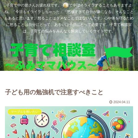
子育て中の皆さんお疲れ様です。子育て中はイライラすることもありますよ
ね。「今日もイライラしちゃった」「怒りすぎて自分が嫌になる」そんなこと
もあると思います。怒ることはダメなことではないんです。心や体を守るため
に怒ることは自分にとって、あるいは子供にとって必要です。子育て相談室
は、子育ての悩みをみんなで解決していくサイトです。
子ども用の勉強机で注意すべきこと
2024.04.11
マーブルを救いたい