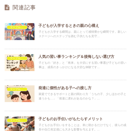
関連記事
子どもが入学するときの親の心構え
マーブルを救いたい
子どもが入学する瞬間は、親にとって感情豊かな瞬間です。新しい
ステージへのステップを踏む子供たちを見守...
人気の習い事ランキング＆後悔しない選び方
マーブルを救いたい
子どもの「好き」と「将来」を大切にする習い事選び子どもの習い
事は、成長のきっかけになる大切な体験です...
発達に個性がある子への接し方
マーブルを救いたい
家庭でできるサポートと親の関わり方「うちの子、少しほかの子と
違うかも…」「発達に遅れがあるのかな？」...
子どものお手伝いがもたらすメリット
マーブルを救いたい
子どもがお手伝いをすることは、単に助かるだけでなく、彼らの成
長や自己肯定感にも大きな影響を与えます。...