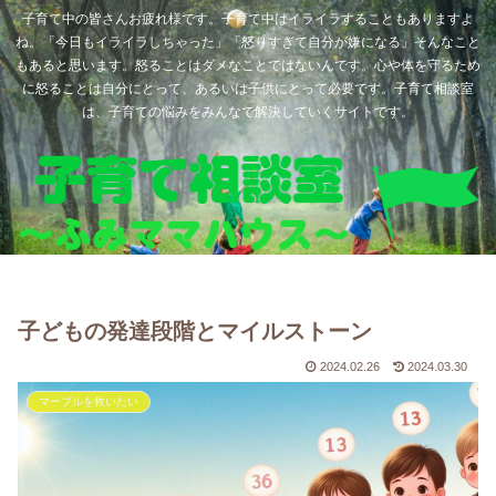
子育て中の皆さんお疲れ様です。子育て中はイライラすることもありますよ
ね。「今日もイライラしちゃった」「怒りすぎて自分が嫌になる」そんなこと
もあると思います。怒ることはダメなことではないんです。心や体を守るため
に怒ることは自分にとって、あるいは子供にとって必要です。子育て相談室
は、子育ての悩みをみんなで解決していくサイトです。
子どもの発達段階とマイルストーン
2024.02.26
2024.03.30
マーブルを救いたい