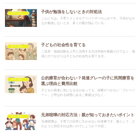
子供が勉強をしないときの対処法
マーブルを救いたい
こんにちは。子育てメンタルアドバイザーのふみです。子供がなか
なか勉強しないとき、多くの親が悩んでいる...
子どもの社会性を育てる
マーブルを救いたい
ご近所・地域活動を上手に活用する方法学校や家庭だけでなく、地
域とのつながりは子どもの社会性を育てる大...
公的療育が合わない？発達グレーの子に民間療育を
マーブルを救いたい
選ぶ理由と費用比較
子どもの発達に気になる点があっても、診断がつかない「グレーゾ
ーン」と呼ばれる状態にあるご家庭は少なく...
兄弟喧嘩の対応方法：親が知っておきたいポイント
マーブルを救いたい
兄弟喧嘩は、子育ての日常に欠かせない出来事です。親として、ど
のように対応すれば良いのでしょうか？今回...