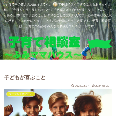
子育て中の皆さんお疲れ様です。子育て中はイライラすることもありますよ
ね。「今日もイライラしちゃった」「怒りすぎて自分が嫌になる」そんなこと
もあると思います。怒ることはダメなことではないんです。心や体を守るため
に怒ることは自分にとって、あるいは子供にとって必要です。子育て相談室
は、子育ての悩みをみんなで解決していくサイトです。
子どもが喜ぶこと
2024.02.27
2024.03.30
マーブルを救いたい