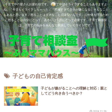
子育て中の皆さんお疲れ様です。子育て中はイライラすることもありますよ
ね。「今日もイライラしちゃった」「怒りすぎて自分が嫌になる」そんなこと
もあると思います。怒ることはダメなことではないんです。心や体を守るため
に怒ることは自分にとって、あるいは子供にとって必要です。子育て相談室
は、子育ての悩みをみんなで解決していくサイトです。
子どもの自己肯定感
子どもが嫌がることへの理解と対応：親と
マーブルを救いたい
してどう向き合うべきか？
2024.11.26