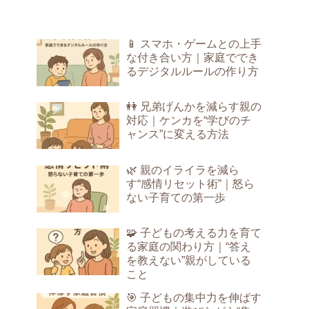
📱 スマホ・ゲームとの上手
な付き合い方｜家庭ででき
るデジタルルールの作り方
👭 兄弟げんかを減らす親の
対応｜ケンカを“学びのチ
ャンス”に変える方法
🌿 親のイライラを減ら
す“感情リセット術”｜怒ら
ない子育ての第一歩
🧩 子どもの考える力を育て
る家庭の関わり方｜“答え
を教えない”親がしている
こと
🎯 子どもの集中力を伸ばす