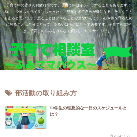
子育て中の皆さんお疲れ様です。子育て中はイライラすることもありますよ
ね。「今日もイライラしちゃった」「怒りすぎて自分が嫌になる」そんなこと
もあると思います。怒ることはダメなことではないんです。心や体を守るため
に怒ることは自分にとって、あるいは子供にとって必要です。子育て相談室
は、子育ての悩みをみんなで解決していくサイトです。
部活動の取り組み方
中学生の理想的な一日のスケジュールと
マーブルを救いたい
は？
2024.11.22