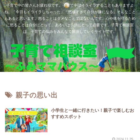
子育て中の皆さんお疲れ様です。子育て中はイライラすることもありますよ
ね。「今日もイライラしちゃった」「怒りすぎて自分が嫌になる」そんなこと
もあると思います。怒ることはダメなことではないんです。心や体を守るため
に怒ることは自分にとって、あるいは子供にとって必要です。子育て相談室
は、子育ての悩みをみんなで解決していくサイトです。
親子の思い出
小学生と一緒に行きたい！親子で楽しむお
マーブルを救いたい
すすめスポット
2024.11.25