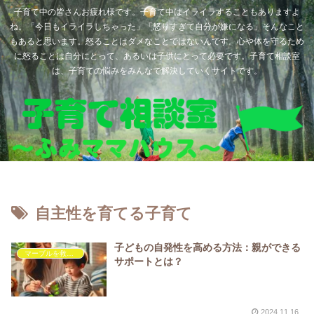
子育て中の皆さんお疲れ様です。子育て中はイライラすることもありますよ
ね。「今日もイライラしちゃった」「怒りすぎて自分が嫌になる」そんなこと
もあると思います。怒ることはダメなことではないんです。心や体を守るため
に怒ることは自分にとって、あるいは子供にとって必要です。子育て相談室
は、子育ての悩みをみんなで解決していくサイトです。
自主性を育てる子育て
子どもの自発性を高める方法：親ができる
マーブルを救いたい
サポートとは？
2024.11.16