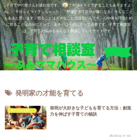
子育て中の皆さんお疲れ様です。子育て中はイライラすることもありますよ
ね。「今日もイライラしちゃった」「怒りすぎて自分が嫌になる」そんなこと
もあると思います。怒ることはダメなことではないんです。心や体を守るため
に怒ることは自分にとって、あるいは子供にとって必要です。子育て相談室
は、子育ての悩みをみんなで解決していくサイトです。
発明家の才能を育てる
発明が大好きな子どもを育てる方法：創造
マーブルを救いたい
力を伸ばす子育ての秘訣
2024.11.18