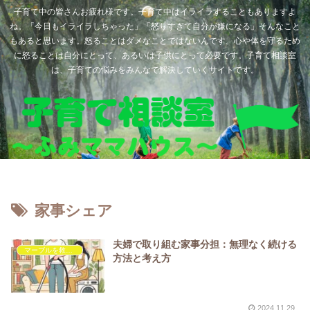
子育て中の皆さんお疲れ様です。子育て中はイライラすることもありますよ
ね。「今日もイライラしちゃった」「怒りすぎて自分が嫌になる」そんなこと
もあると思います。怒ることはダメなことではないんです。心や体を守るため
に怒ることは自分にとって、あるいは子供にとって必要です。子育て相談室
は、子育ての悩みをみんなで解決していくサイトです。
家事シェア
夫婦で取り組む家事分担：無理なく続ける
マーブルを救いたい
方法と考え方
2024.11.29