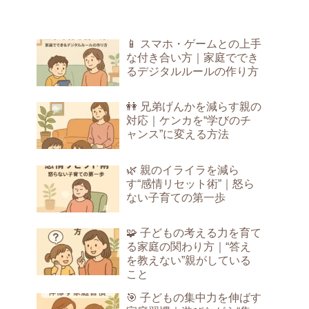
📱 スマホ・ゲームとの上手
な付き合い方｜家庭ででき
るデジタルルールの作り方
👭 兄弟げんかを減らす親の
対応｜ケンカを“学びのチ
ャンス”に変える方法
🌿 親のイライラを減ら
す“感情リセット術”｜怒ら
ない子育ての第一歩
🧩 子どもの考える力を育て
る家庭の関わり方｜“答え
を教えない”親がしている
こと
🎯 子どもの集中力を伸ばす