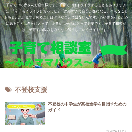
子育て中の皆さんお疲れ様です。子育て中はイライラすることもありますよ
ね。「今日もイライラしちゃった」「怒りすぎて自分が嫌になる」そんなこと
もあると思います。怒ることはダメなことではないんです。心や体を守るため
に怒ることは自分にとって、あるいは子供にとって必要です。子育て相談室
は、子育ての悩みをみんなで解決していくサイトです。
不登校支援
不登校の中学生が高校進学を目指すための
マーブルを救いたい
ガイド
2024.11.23