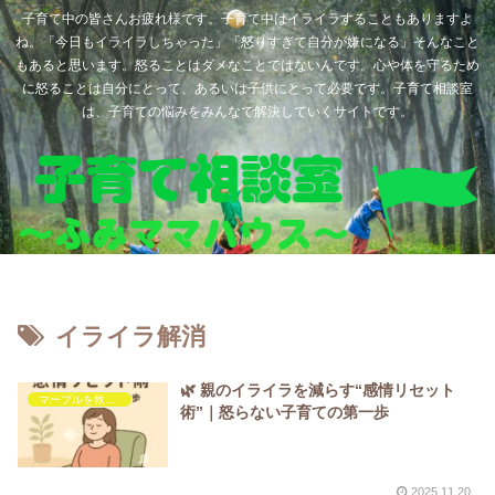
子育て中の皆さんお疲れ様です。子育て中はイライラすることもありますよ
ね。「今日もイライラしちゃった」「怒りすぎて自分が嫌になる」そんなこと
もあると思います。怒ることはダメなことではないんです。心や体を守るため
に怒ることは自分にとって、あるいは子供にとって必要です。子育て相談室
は、子育ての悩みをみんなで解決していくサイトです。
イライラ解消
🌿 親のイライラを減らす“感情リセット
マーブルを救いたい
術”｜怒らない子育ての第一歩
2025.11.20