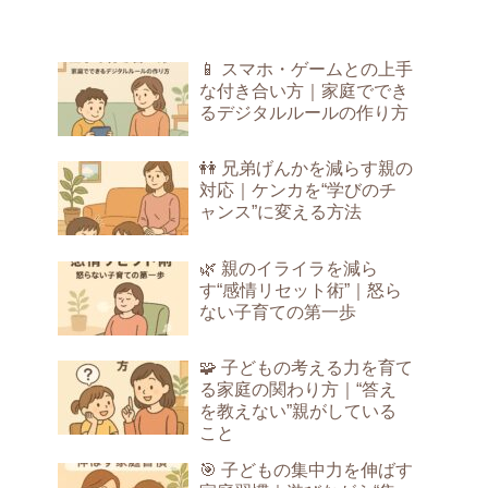
📱 スマホ・ゲームとの上手
な付き合い方｜家庭ででき
るデジタルルールの作り方
👭 兄弟げんかを減らす親の
対応｜ケンカを“学びのチ
ャンス”に変える方法
🌿 親のイライラを減ら
す“感情リセット術”｜怒ら
ない子育ての第一歩
🧩 子どもの考える力を育て
る家庭の関わり方｜“答え
を教えない”親がしている
こと
🎯 子どもの集中力を伸ばす