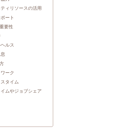
ニティリソースの活用
サポート
重要性
持
ルヘルス
休息
方
トワーク
クスタイム
タイムやジョブシェア