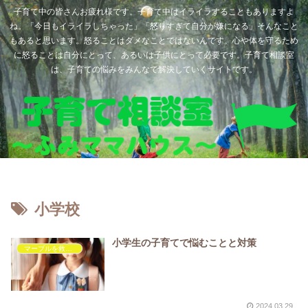
子育て中の皆さんお疲れ様です。子育て中はイライラすることもありますよ
ね。「今日もイライラしちゃった」「怒りすぎて自分が嫌になる」そんなこと
もあると思います。怒ることはダメなことではないんです。心や体を守るため
に怒ることは自分にとって、あるいは子供にとって必要です。子育て相談室
は、子育ての悩みをみんなで解決していくサイトです。
小学校
小学生の子育てで悩むことと対策
マーブルを救いたい
2024.03.29