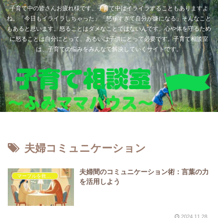
子育て中の皆さんお疲れ様です。子育て中はイライラすることもありますよ
ね。「今日もイライラしちゃった」「怒りすぎて自分が嫌になる」そんなこと
もあると思います。怒ることはダメなことではないんです。心や体を守るため
に怒ることは自分にとって、あるいは子供にとって必要です。子育て相談室
は、子育ての悩みをみんなで解決していくサイトです。
夫婦コミュニケーション
夫婦間のコミュニケーション術：言葉の力
マーブルを救いたい
を活用しよう
2024.11.28