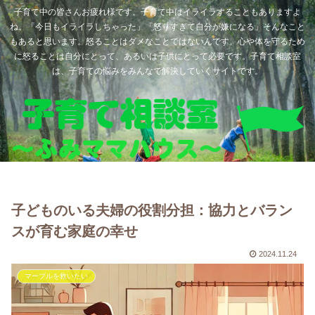
子育て中の皆さんお疲れ様です。子育て中はイライラすることもありますよ
ね。「今日もイライラしちゃった」「怒りすぎて自分が嫌になる」そんなこと
もあると思います。怒ることはダメなことではないんです。心や体を守るため
に怒ることは自分にとって、あるいは子供にとって必要です。子育て相談室
は、子育ての悩みをみんなで解決していくサイトです。
子どものいる夫婦の役割分担：協力とバラン
スが育む家庭の幸せ
2024.11.24
マーブルを救いたい